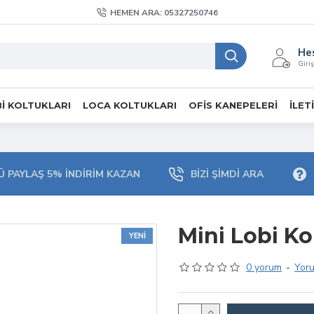
HEMEN ARA: 05327250746
He
Giriş
I KOLTUKLARI
LOCA KOLTUKLARI
OFIS KANEPELERI
İLET
 PAYLAŞ 5% İNDIRIM KAZAN
BIZI ŞIMDI ARA
Mini Lobi Ko
YENI
0 yorum
-
Yor