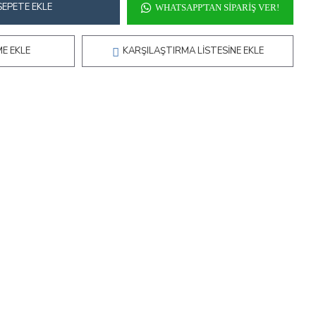
SEPETE EKLE
WHATSAPP'TAN SIPARIŞ VER!
ME EKLE
KARŞILAŞTIRMA LISTESINE EKLE