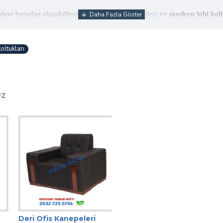
lere buradan ulaşabilirsiniz.
Ofis kanepe modelleri
ve
modern lobi kolt
oltukları
UZ
Deri Ofis Kanepeleri