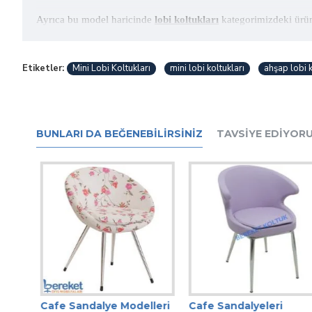
Ayrıca bu model haricinde
lobi koltukları
kategorimizdeki ürün
Etiketler:
Mini Lobi Koltukları
mini lobi koltukları
ahşap lobi k
BUNLARI DA BEĞENEBILIRSINIZ
TAVSIYE EDIYOR
Cafe Sandalye Modelleri
Cafe Sandalyeleri