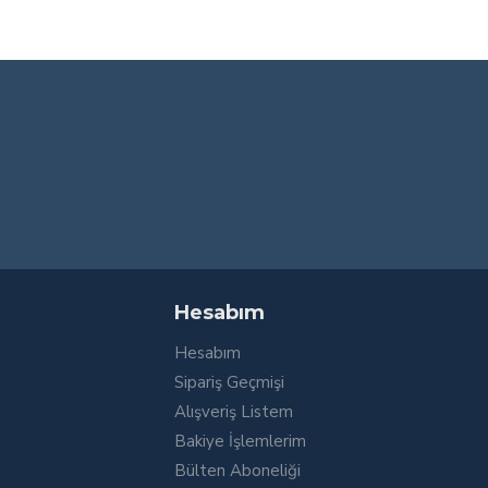
Hesabım
Hesabım
Sipariş Geçmişi
Alışveriş Listem
Bakiye İşlemlerim
Bülten Aboneliği