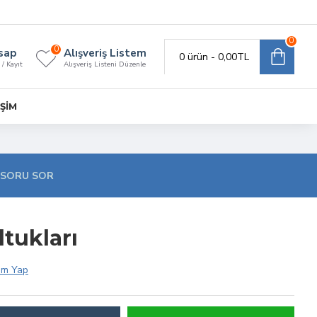
0
0
sap
Alışveriş Listem
0 ürün - 0,00TL
 / Kayıt
Alışveriş Listeni Düzenle
IŞIM
SORU SOR
ltukları
um Yap