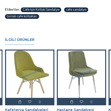
Etiketler:
Cafe İçin Koltuk Sandalye
cafe sandalye
tornalı cafe koltukları
İLGILI ÜRÜNLER
Kafeterya Sandalyeleri
Hastane Sandalyesi
K