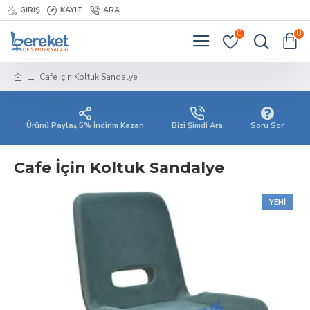
GIRIŞ
KAYIT
ARA
0
0
Cafe İçin Koltuk Sandalye
Ürünü Paylaş 5% İndirim Kazan
Bizi Şimdi Ara
Soru Sor
Cafe İçin Koltuk Sandalye
YENI