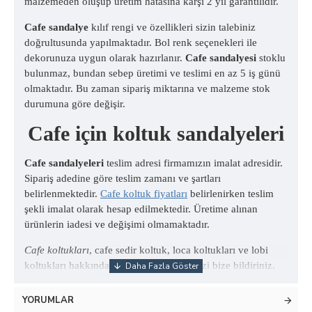
malzemeden oluşup üretim hatasına karşı 2 yıl garantilidir.
Cafe sandalye
kılıf rengi ve özellikleri sizin talebiniz
doğrultusunda yapılmaktadır. Bol renk seçenekleri ile
dekorunuza uygun olarak hazırlanır.
Cafe sandalyesi
stoklu
bulunmaz, bundan sebep üretimi ve teslimi en az 5 iş günü
olmaktadır. Bu zaman sipariş miktarına ve malzeme stok
durumuna göre değişir.
Cafe için koltuk sandalyeleri
Cafe sandalyeleri
teslim adresi firmamızın imalat adresidir.
Sipariş adedine göre teslim zamanı ve şartları
belirlenmektedir.
Cafe koltuk fiyatları
belirlenirken teslim
şekli imalat olarak hesap edilmektedir. Üretime alınan
ürünlerin iadesi ve değişimi olmamaktadır.
Cafe koltukları
, cafe sedir koltuk, loca koltukları ve lobi
koltukları hakkındaki soru ve görüşlerinizi bize bildiriniz.
YORUMLAR