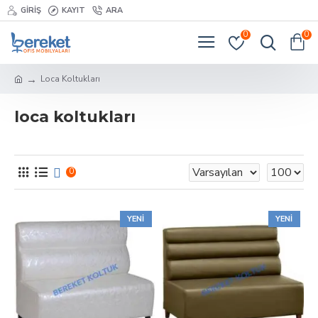
GIRIŞ
KAYIT
ARA
0
0
Loca Koltukları
loca koltukları
0
YENI
YENI