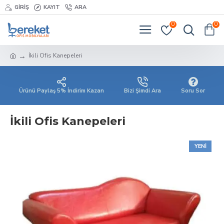
GIRIŞ
KAYIT
ARA
0
0
İkili Ofis Kanepeleri
Ürünü Paylaş 5% İndirim Kazan
Bizi Şimdi Ara
Soru Sor
İkili Ofis Kanepeleri
YENI