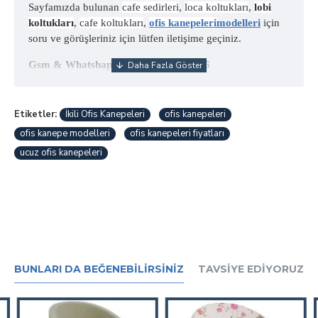
Sayfamızda bulunan
cafe sedirleri
,
loca koltukları
,
lobi
koltukları
,
cafe koltukları
,
ofis kanepeleri
modelleri
için
soru ve görüşleriniz için lütfen iletişime geçiniz.
Gsm & Whatshapp= +90 532 725 0746
Etiketler:
İkili Ofis Kanepeleri
ofis kanepeleri
ofis kanepe modelleri
ofis kanepeleri fiyatları
ucuz ofis kanepeleri
BUNLARI DA BEĞENEBILIRSINIZ
TAVSIYE EDIYORUZ