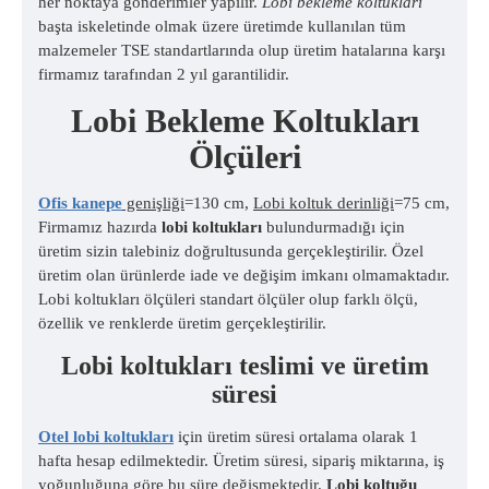
her noktaya gönderimler yapılır.
Lobi bekleme koltukları
başta iskeletinde olmak üzere üretimde kullanılan tüm
malzemeler TSE standartlarında olup üretim hatalarına karşı
firmamız tarafından 2 yıl garantilidir.
Lobi Bekleme Koltukları
Ölçüleri
Ofis kanepe
genişliği
=130 cm,
Lobi koltuk derinliği
=75 cm,
Firmamız hazırda
lobi koltukları
bulundurmadığı için
üretim sizin talebiniz doğrultusunda gerçekleştirilir. Özel
üretim olan ürünlerde iade ve değişim imkanı olmamaktadır.
Lobi koltukları ölçüleri standart ölçüler olup farklı ölçü,
özellik ve renklerde üretim gerçekleştirilir.
Lobi koltukları teslimi ve üretim
süresi
Otel lobi koltukları
için üretim süresi ortalama olarak 1
hafta hesap edilmektedir. Üretim süresi, sipariş miktarına, iş
yoğunluğuna göre bu süre değişmektedir.
Lobi koltuğu