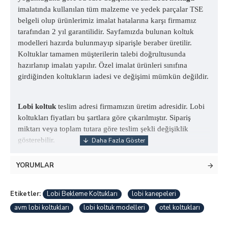
imalatında kullanılan tüm malzeme ve yedek parçalar TSE
belgeli olup ürünlerimiz imalat hatalarına karşı firmamız
tarafından 2 yıl garantilidir. Sayfamızda bulunan koltuk
modelleri hazırda bulunmayıp siparişle beraber üretilir.
Koltuklar tamamen müşterilerin talebi doğrultusunda
hazırlanıp imalatı yapılır. Özel imalat ürünleri sınıfına
girdiğinden koltukların iadesi ve değişimi mümkün değildir.
Lobi koltuk
teslim adresi firmamızın üretim adresidir. Lobi
koltukları fiyatları bu şartlara göre çıkarılmıştır. Sipariş
miktarı veya toplam tutara göre teslim şekli değişiklik
gösterebilir.
YORUMLAR
Etiketler:
Lobi Bekleme Koltukları
lobi kanepeleri
avm lobi koltukları
lobi koltuk modelleri
otel koltukları