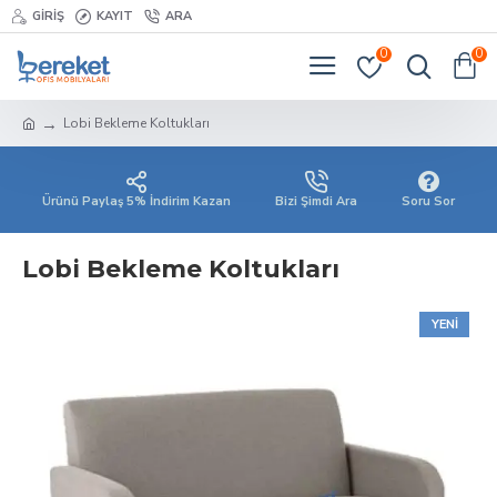
GIRIŞ
KAYIT
ARA
0
0
Lobi Bekleme Koltukları
Ürünü Paylaş 5% İndirim Kazan
Bizi Şimdi Ara
Soru Sor
Lobi Bekleme Koltukları
YENI