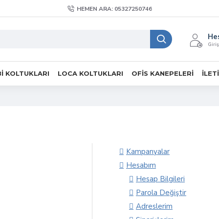
HEMEN ARA: 05327250746
He
Giriş
I KOLTUKLARI
LOCA KOLTUKLARI
OFIS KANEPELERI
İLET
Kampanyalar
Hesabım
Hesap Bilgileri
Parola Değiştir
Adreslerim