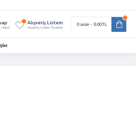
0
0
sap
Alışveriş Listem
0 ürün - 0,00TL
 / Kayıt
Alışveriş Listeni Düzenle
IŞIM