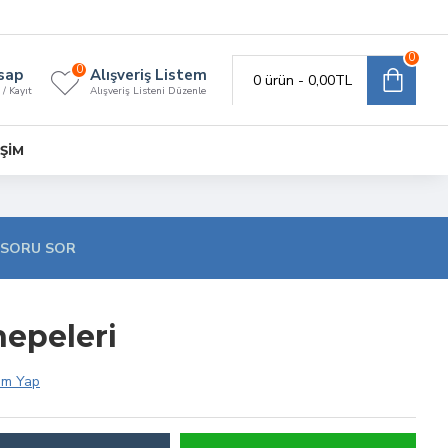
0
0
sap
Alışveriş Listem
0 ürün - 0,00TL
 / Kayıt
Alışveriş Listeni Düzenle
IŞIM
SORU SOR
nepeleri
um Yap