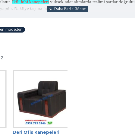
lattır.
İkili lobi kanepeleri
yüksek adet alımlarda teslimi şartlar doğrult
pılır. Nakliye taşıma ücreti alıcıya aittir.
eri modelleri
UZ
Deri Ofis Kanepeleri