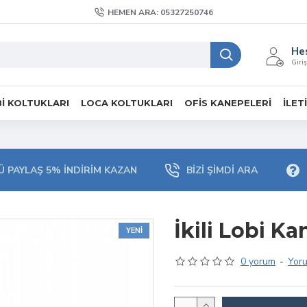
HEMEN ARA: 05327250746
He
Giriş
I KOLTUKLARI
LOCA KOLTUKLARI
OFIS KANEPELERI
İLET
 PAYLAŞ 5% İNDIRIM KAZAN
BIZI ŞIMDI ARA
İkili Lobi Ka
YENI
0 yorum
-
Yor