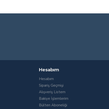
Hesabım
Hesabım
Sipariş Geçmişi
Alışveriş Listem
Bakiye İşlemlerim
Bülten Aboneliği