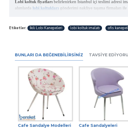
Lobi koltuk fiyatları
belirlenirken İstanbul içi teslimi adresi ima
alımlarda
lobi koltukları
gönderimi nakliye taşıma firmaları ile ya
Etiketler:
İkili Lobi Kanepeleri
lobi koltuk imalatı
ofis kanepel
BUNLARI DA BEĞENEBILIRSINIZ
TAVSIYE EDIYOR
Cafe Sandalye Modelleri
Cafe Sandalyeleri