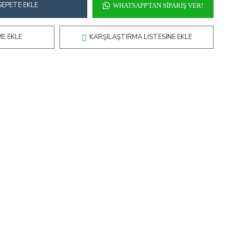
SEPETE EKLE
WHATSAPP'TAN SIPARIŞ VER!
ME EKLE
KARŞILAŞTIRMA LISTESINE EKLE