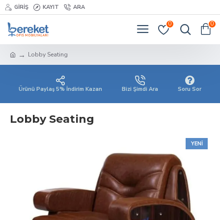
GIRIŞ
KAYIT
ARA
0
0
Lobby Seating
Ürünü Paylaş 5% İndirim Kazan
Bizi Şimdi Ara
Soru Sor
Lobby Seating
YENI