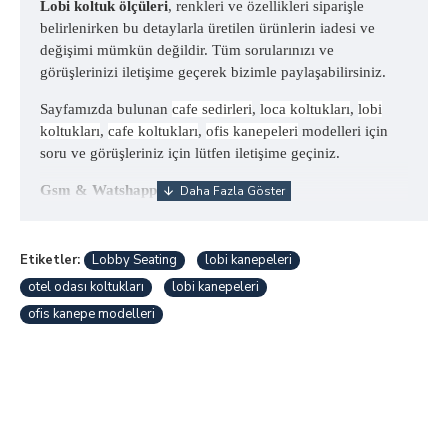
Lobi koltuk ölçüleri
, renkleri ve özellikleri siparişle
belirlenirken bu detaylarla üretilen ürünlerin iadesi ve
değişimi mümkün değildir. Tüm sorularınızı ve
görüşlerinizi iletişime geçerek bizimle paylaşabilirsiniz.
Sayfamızda bulunan
cafe sedirleri
,
loca koltukları
,
lobi
koltukları
,
cafe koltukları
,
ofis kanepeleri
modelleri için
soru ve görüşleriniz için lütfen iletişime geçiniz.
Gsm & Watshapp=+90 532 725 0746
Etiketler:
Lobby Seating
lobi kanepeleri
otel odası koltukları
lobi kanepeleri
ofis kanepe modelleri