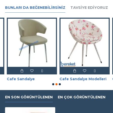
BUNLARI DA BEĞENEBILIRSINIZ
TAVSIYE EDIYORUZ
Cafe Sandalye
Cafe Sandalye Modelleri
C
EN SON GÖRÜNTÜLENEN
EN ÇOK GÖRÜNTÜLENEN