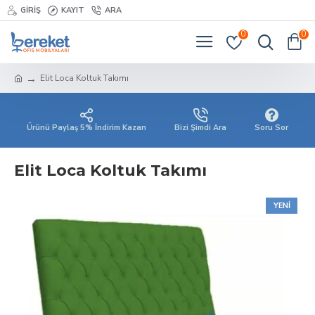
GIRIŞ
KAYIT
ARA
0
0
Elit Loca Koltuk Takımı
Ürünü Paylaş 5% İndirim Kazan
Bizi Şimdi Ara
Soru Sor
Elit Loca Koltuk Takımı
YENI