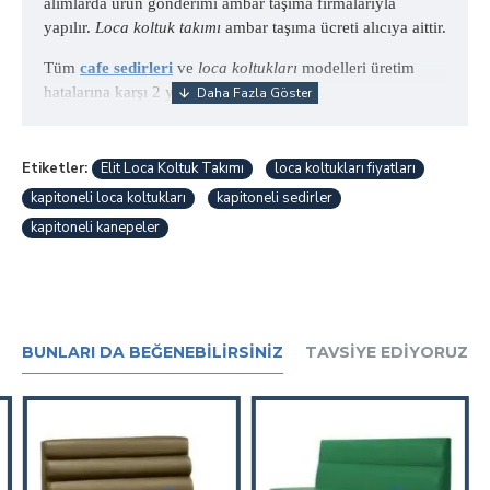
alımlarda ürün gönderimi ambar taşıma firmalarıyla
yapılır.
Loca koltuk takımı
ambar taşıma ücreti alıcıya aittir.
Tüm
cafe sedirleri
ve
loca koltukları
modelleri üretim
hatalarına karşı 2 yıl garantilidir.
Etiketler:
Elit Loca Koltuk Takımı
loca koltukları fiyatları
kapitoneli loca koltukları
kapitoneli sedirler
kapitoneli kanepeler
BUNLARI DA BEĞENEBILIRSINIZ
TAVSIYE EDIYORUZ