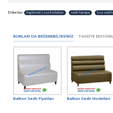
Etiketler:
Kapitoneli Loca Koltukları
sedir kanepe
loca sedirl
BUNLARI DA BEĞENEBILIRSINIZ
TAVSIYE EDIYOR
Balkon Sedir Fiyatları
Balkon Sedir Modelleri