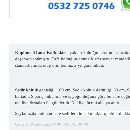
Kapitoneli Loca Koltukları
ayakları koltuğun etrafını saracak 
döşeme yapılmıştır. Cafe koltuğun oturak kısmı seyyar minderlid
standartlarında olup ürünlerimiz 2 yıl garantilidir.
Sedir koltuk
genişliği=100 cm, Sedir koltuk derinliği=60 cm,
S
haftadır. Sipariş miktarına ve iş yoğunluğuna göre bu süre değ
nakliye firmaları ile gönderilir. Nakliye ücreti alıcıya aittir.
Sayfamızda bulunan
cafe sedirleri
,
loca koltukları
,
lobi koltukla
Gsm & Whatshapp=+90 532 725 0746