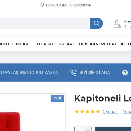
HEMEN ARA: 05327250746
He
Giriş
I KOLTUKLARI
LOCA KOLTUKLARI
OFIS KANEPELERI
İLET
 PAYLAŞ 5% İNDIRIM KAZAN
BIZI ŞIMDI ARA
Kapitoneli L
YENI
1 yorum
-
Yor