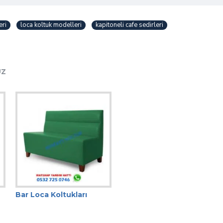
eri
loca koltuk modelleri
kapitoneli cafe sedirleri
UZ
Bar Loca Koltukları