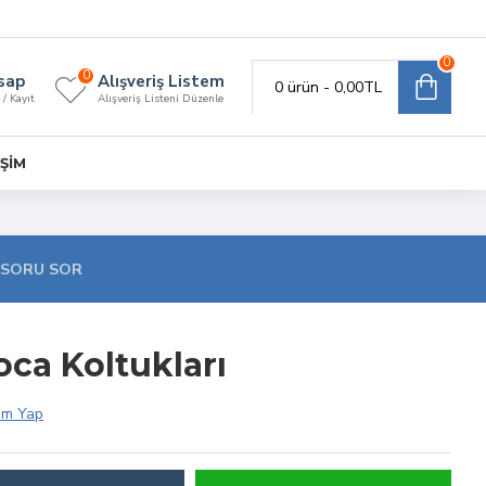
0
0
sap
Alışveriş Listem
0 ürün - 0,00TL
 / Kayıt
Alışveriş Listeni Düzenle
IŞIM
SORU SOR
oca Koltukları
um Yap