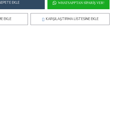
SEPETE EKLE
WHATSAPP'TAN SIPARIŞ VER!
ME EKLE
KARŞILAŞTIRMA LISTESINE EKLE