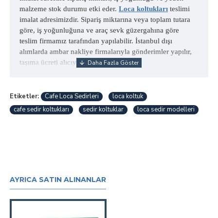
malzeme stok durumu etki eder.
Loca koltukları
teslimi
imalat adresimizdir. Sipariş miktarına veya toplam tutara
göre, iş yoğunluğuna ve araç sevk güzergahına göre
teslim firmamız tarafından yapılabilir. İstanbul dışı
alımlarda ambar nakliye firmalarıyla gönderimler yapılır,
taşıma ücreti alıcıya aittir.
Etiketler:
Cafe Loca Sedirleri
loca koltuk
cafe sedir koltukları
sedir koltuklar
loca sedir modelleri
AYRICA SATIN ALINANLAR