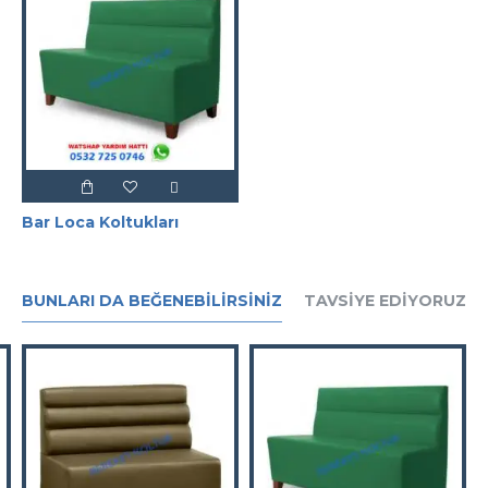
Bar Loca Koltukları
BUNLARI DA BEĞENEBILIRSINIZ
TAVSIYE EDIYORUZ