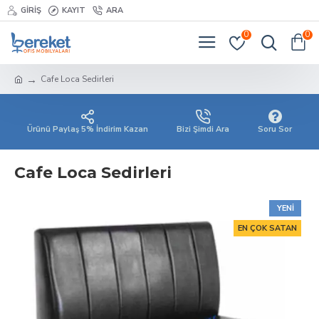
GIRIŞ
KAYIT
ARA
0
0
Cafe Loca Sedirleri
Ürünü Paylaş 5% İndirim Kazan
Bizi Şimdi Ara
Soru Sor
Cafe Loca Sedirleri
YENI
EN ÇOK SATAN