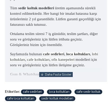
Tüm
sedir koltuk modelleri
üretim aşamasında sürekli
kontrol edilmektedir. Her hangi bir imalat hatasına karşı
ürünlerimiz 2 yıl garantilidir. Lütfen garanti geçerliliği için
faturanızı saklı tutunuz.
Ortalama teslim süresi 7 iş günüdür, teslim şartları, diğer
soru ve görüşleriniz için lütfen irtibata geçiniz.
Görüşleriniz bizim için önemlidir.
Sayfamızda bulunan
cafe sedirleri
,
loca koltukları
,
lobi
koltukları
,
cafe koltukları
,
ofis kanepeleri
modelleri için
soru ve görüşleriniz için lütfen iletişime geçiniz.
Gsm & Whatshapp=+90 532 725 0746
Etiketler:
cafe sedirleri
loca koltukları
cafe sedir koltuk
cafe loca koltukları
sedir koltuk modelleri