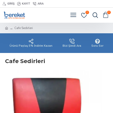
GIRIŞ
KAYIT
ARA
0
0
Cafe Sedirleri
Ürünü Paylaş 5% İndirim Kazan
Bizi Şimdi Ara
Soru Sor
Cafe Sedirleri