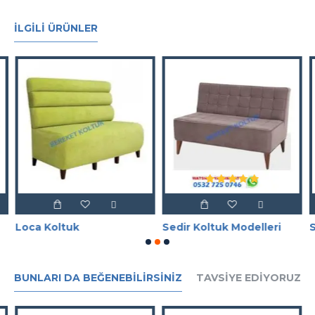
İLGILI ÜRÜNLER
Loca Koltuk
Sedir Koltuk Modelleri
S
BUNLARI DA BEĞENEBILIRSINIZ
TAVSIYE EDIYORUZ