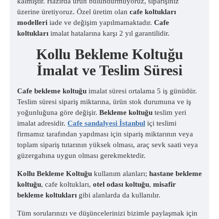
kalmıştır. Hazırda ürün bulundurmuyoruz, siparişiniz
üzerine üretiyoruz. Özel üretim olan
cafe koltukları
modelleri
iade ve değişim yapılmamaktadır.
Cafe
koltukları
imalat hatalarına karşı 2 yıl garantilidir.
Kollu Bekleme Koltuğu
İmalat ve Teslim Süresi
Cafe bekleme koltuğu
imalat süresi ortalama 5 iş günüdür.
Teslim süresi sipariş miktarına, ürün stok durumuna ve iş
yoğunluğuna göre değişir.
Bekleme koltuğu
teslim yeri
imalat adresidir.
Cafe sandalyesi İstanbul
içi teslimi
firmamız tarafından yapılması için sipariş miktarının veya
toplam sipariş tutarının yüksek olması, araç sevk saati veya
güzergahına uygun olması gerekmektedir.
Kollu Bekleme Koltuğu
kullanım alanları;
hastane bekleme
koltuğu
, cafe koltukları,
otel odası koltuğu
,
misafir
bekleme koltukları
gibi alanlarda da kullanılır.
Tüm sorularınızı ve düşüncelerinizi bizimle paylaşmak için