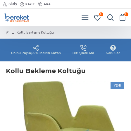
GIRIŞ
KAYIT
ARA
0
0
Kollu Bekleme Koltuğu
Ürünü Paylaş 5% İndirim Kazan
Bizi Şimdi Ara
Soru Sor
Kollu Bekleme Koltuğu
YENI