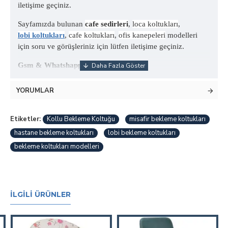
iletişime geçiniz.
Sayfamızda bulunan
cafe sedirleri
,
loca koltukları
,
lobi koltukları
,
cafe koltukları
,
ofis kanepeleri
modelleri
için soru ve görüşleriniz için lütfen iletişime geçiniz.
Gsm & Whatshapp= +90 532 725 0746
YORUMLAR
Etiketler:
Kollu Bekleme Koltuğu
misafir bekleme koltukları
hastane bekleme koltukları
lobi bekleme koltukları
bekleme koltukları modelleri
İLGILI ÜRÜNLER