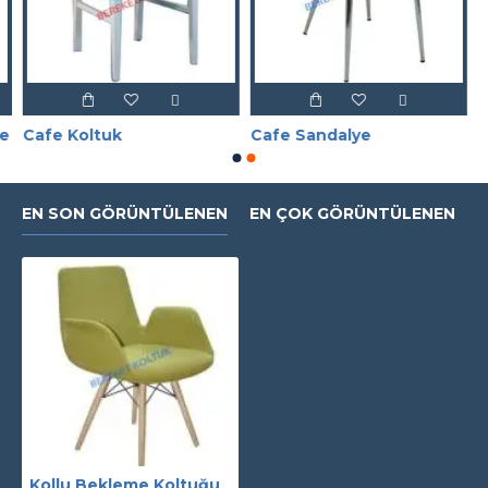
ye
Cafe Koltuk
Cafe Sandalye
EN SON GÖRÜNTÜLENEN
EN ÇOK GÖRÜNTÜLENEN
Kollu Bekleme Koltuğu