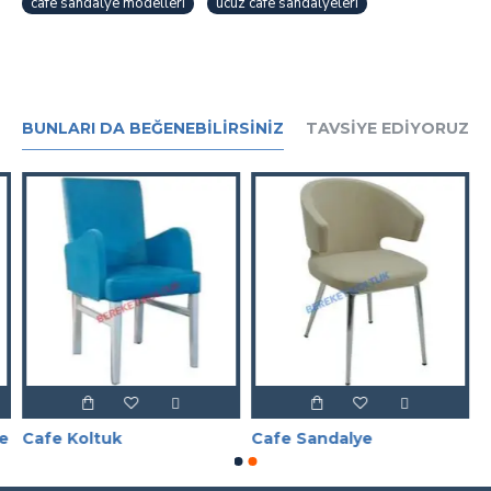
cafe sandalye modelleri
ucuz cafe sandalyeleri
BUNLARI DA BEĞENEBILIRSINIZ
TAVSIYE EDIYORUZ
ye
Cafe Koltuk
Cafe Sandalye