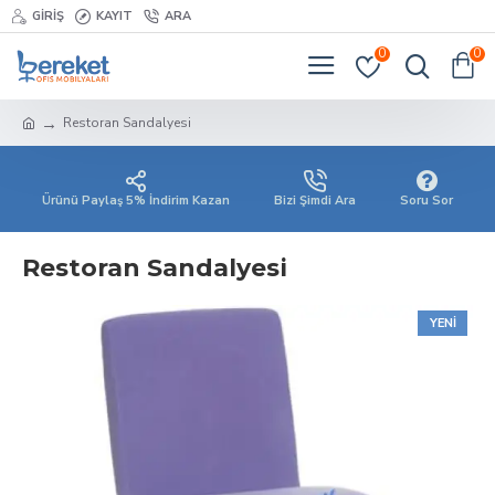
GIRIŞ
KAYIT
ARA
0
0
Restoran Sandalyesi
Ürünü Paylaş 5% İndirim Kazan
Bizi Şimdi Ara
Soru Sor
Restoran Sandalyesi
YENI