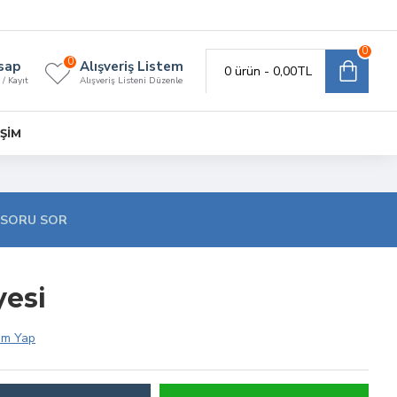
0
0
sap
Alışveriş Listem
0 ürün - 0,00TL
 / Kayıt
Alışveriş Listeni Düzenle
IŞIM
SORU SOR
yesi
um Yap