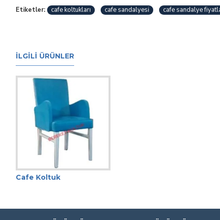
Etiketler:
cafe koltukları
cafe sandalyesi
cafe sandalye fiyatl
İLGILI ÜRÜNLER
Cafe Koltuk
Cafe İçin Koltuk Sandalye
Cafe Koltuk