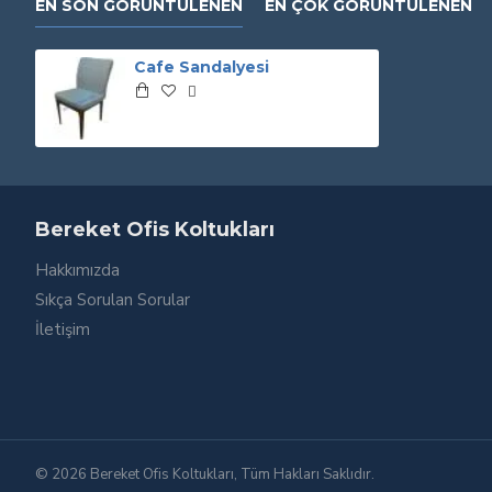
EN SON GÖRÜNTÜLENEN
EN ÇOK GÖRÜNTÜLENEN
Cafe Sandalyesi
Bereket Ofis Koltukları
Hakkımızda
Sıkça Sorulan Sorular
İletişim
© 2026 Bereket Ofis Koltukları, Tüm Hakları Saklıdır.