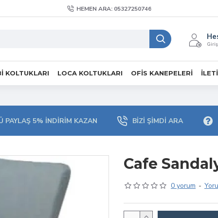
HEMEN ARA: 05327250746
He
Giriş
I KOLTUKLARI
LOCA KOLTUKLARI
OFIS KANEPELERI
İLET
 PAYLAŞ 5% İNDIRIM KAZAN
BIZI ŞIMDI ARA
Cafe Sandal
0 yorum
-
Yor