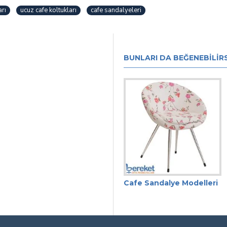
arı
ucuz cafe koltukları
cafe sandalyeleri
BUNLARI DA BEĞENEBILIRS
Cafe Sandalye
Cafe Sandalye Modelleri