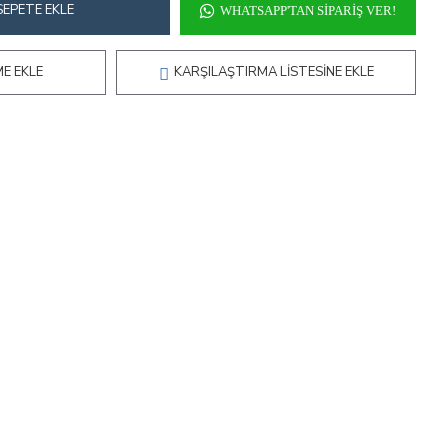
SEPETE EKLE
WHATSAPP'TAN SIPARIŞ VER!
ME EKLE
KARŞILAŞTIRMA LISTESINE EKLE