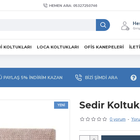
HEMEN ARA: 05327250746
He
Giriş
I KOLTUKLARI
LOCA KOLTUKLARI
OFIS KANEPELERI
İLET
 PAYLAŞ 5% İNDIRIM KAZAN
BIZI ŞIMDI ARA
Sedir Koltuk
YENI
0 yorum
-
Yor