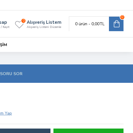
0
0
sap
Alışveriş Listem
0 ürün - 0,00TL
 / Kayıt
Alışveriş Listeni Düzenle
IŞIM
SORU SOR
um Yap