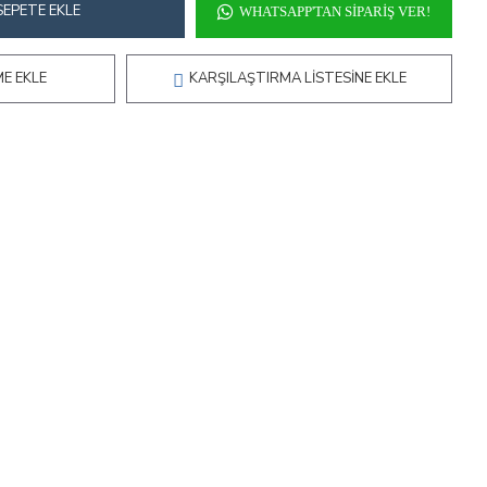
SEPETE EKLE
WHATSAPP'TAN SIPARIŞ VER!
ME EKLE
KARŞILAŞTIRMA LISTESINE EKLE