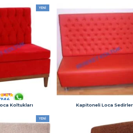
YENI
oca Koltukları
Kapitoneli Loca Sedirler
YENI