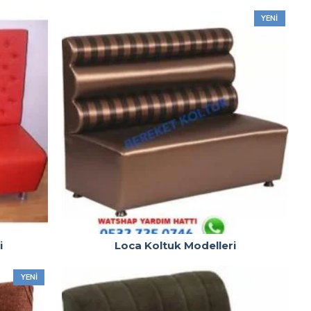
YENI
i
Loca Koltuk Modelleri
YENI