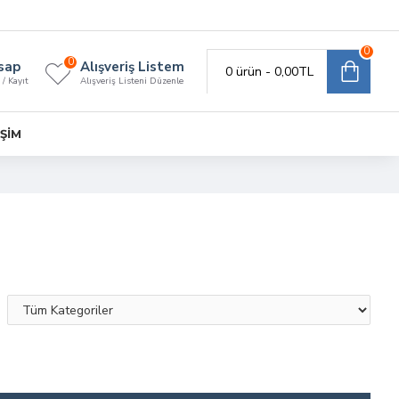
0
0
sap
Alışveriş Listem
0 ürün - 0,00TL
 / Kayıt
Alışveriş Listeni Düzenle
IŞIM