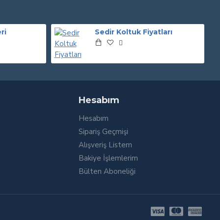
ri
Sedir Koltuk Fiyatları
Hesabım
Hesabım
Sipariş Geçmişi
Alışveriş Listem
Bakiye İşlemlerim
Bülten Aboneliği