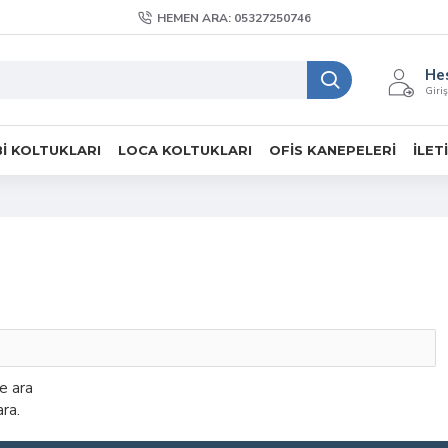
HEMEN ARA: 05327250746
He
Giriş
I KOLTUKLARI
LOCA KOLTUKLARI
OFIS KANEPELERI
İLET
de ara
ra.