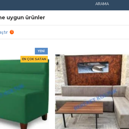
ARAMA
ine uygun ürünler
aştır
0
YENI
EN ÇOK SATAN