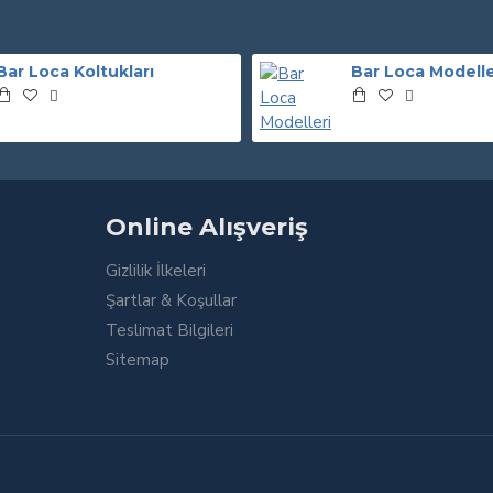
Bar Loca Koltukları
Bar Loca Modelle
Online Alışveriş
Gizlilik İlkeleri
Şartlar & Koşullar
Teslimat Bilgileri
Sitemap