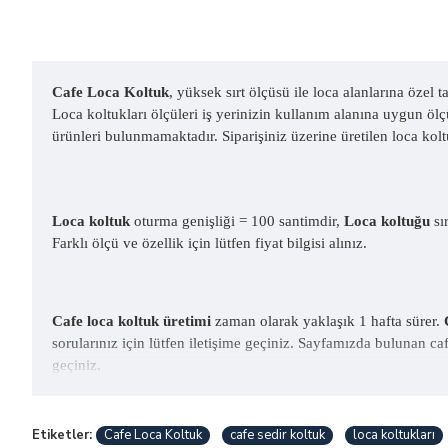
Cafe Loca Koltuk
, yüksek sırt ölçüsü ile loca alanlarına özel 
Loca koltukları ölçüleri iş yerinizin kullanım alanına uygun ö
ürünleri bulunmamaktadır. Siparişiniz üzerine üretilen loca ko
Loca koltuk
oturma genişliği = 100 santimdir,
Loca koltuğu
sı
Farklı ölçü ve özellik için lütfen fiyat bilgisi alınız.
Cafe loca koltuk üretimi
zaman olarak yaklaşık 1 hafta sürer.
sorularınız için lütfen iletişime geçiniz. Sayfamızda bulunan cafe 
geçiniz.
Etiketler:
Cafe Loca Koltuk
cafe sedir koltuk
loca koltukları