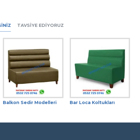
INIZ
TAVSIYE EDIYORUZ
Balkon Sedir Modelleri
Bar Loca Koltukları