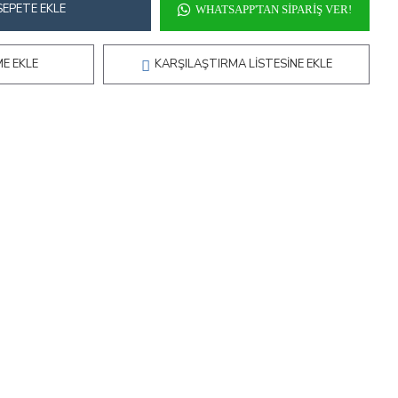
SEPETE EKLE
WHATSAPP'TAN SIPARIŞ VER!
ME EKLE
KARŞILAŞTIRMA LISTESINE EKLE