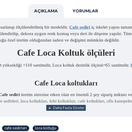
AÇIKLAMA
YORUMLAR
tasarlanıp ölçülendirilmiş bir modeldir.
Cafe sediri
iç iskelet yapısı tama
lçülendirilip, dekora uygun renk kumaş veya deri ile döşeme yapılır. Tü
ltuğu özel üretim olduğundan iadesi ve değişimi mümkün değildir.
Cafe Loca Koltuk ölçüleri
rt yüksekliği =110 santimdir, Loca koltuk derinlik ölçüsü=65 santimdir.
Cafe Loca koltukları
Cafe sediri
üretim süresine etken olan en önemli 2 şey sipariş miktarı ve
sedirleri, loca koltukları, lobi koltukları, cafe koltukları, ofis kanepeler
cafe sedirleri
loca koltuğu