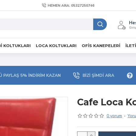
HEMEN ARA: 05327250746
He
Giriş
I KOLTUKLARI
LOCA KOLTUKLARI
OFIS KANEPELERI
İLET
 PAYLAŞ 5% İNDIRIM KAZAN
BIZI ŞIMDI ARA
Cafe Loca K
0 yorum
-
Yor