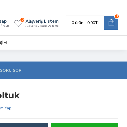
0
0
sap
Alışveriş Listem
0 ürün - 0,00TL
 / Kayıt
Alışveriş Listeni Düzenle
IŞIM
SORU SOR
oltuk
um Yap